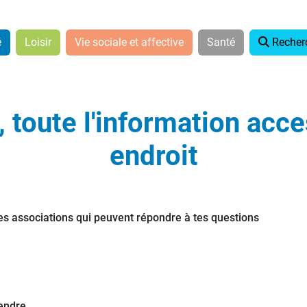
page d'accueil
é
Loisir
Vie sociale et affective
Santé
Recher
 toute l'information acc
endroit
tes associations qui peuvent répondre à tes questions
rendre