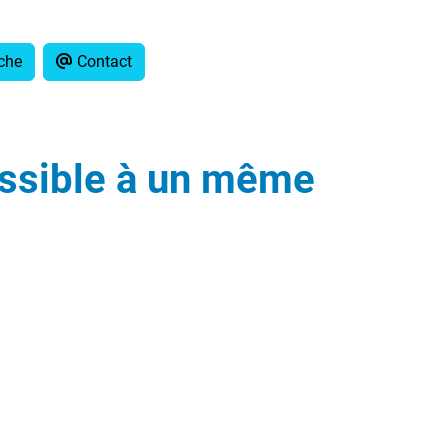
che
Contact
essible à un même